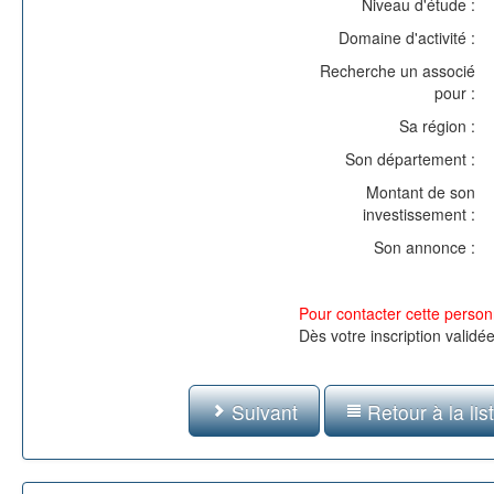
Niveau d'étude :
Domaine d'activité :
Recherche un associé
pour :
Sa région :
Son département :
Montant de son
investissement :
Son annonce :
Pour contacter cette personn
Dès votre inscription validé
Suivant
Retour à la lis